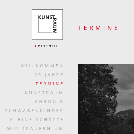
TERMINE
WILLKOMMEN
20 JAHRE
TERMINE
KUNSTRAUM
CHRONIK
SCHWABENKINDER
KLEINE SCHÄTZE
WIR TRAUERN UM