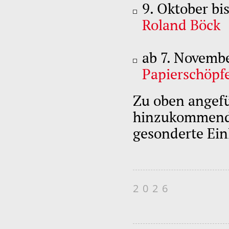
9. Oktober bi
Roland Böck
ab 7. Novemb
Papierschöpf
Zu oben angefü
hinzukommende
gesonderte Ei
2026