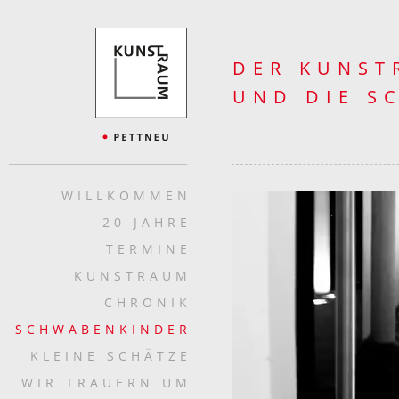
DER KUNST
UND DIE S
WILLKOMMEN
20 JAHRE
TERMINE
KUNSTRAUM
CHRONIK
SCHWABENKINDER
KLEINE SCHÄTZE
WIR TRAUERN UM