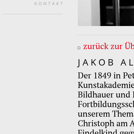
KONTAKT
zurück zur Üb
JAKOB A
Der 1849 in Pe
Kunstakademie 
Bildhauer und 
Fortbildungssc
unserem Thema:
Christoph am A
Findelkind gegr