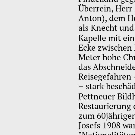
Überrein, Herr 
Anton), dem He
als Knecht und
Kapelle mit ei
Ecke zwischen 
Meter hohe Chr
das Abschneid
Reisegefahren 
– stark beschä
Pettneuer Bild
Restaurierung 
zum 60jährigen
Josefs 1908 war
"Nationalitäte